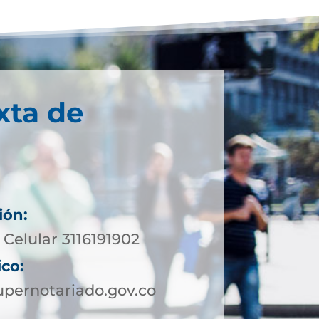
xta de
ión:
Celular 3116191902
ico:
pernotariado.gov.co