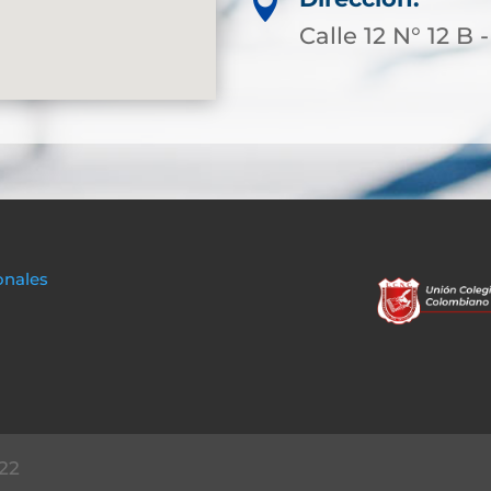

Calle 12 N° 12 B 
onales
22