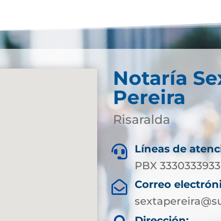
Notaría Se
Pereira
Risaralda
Líneas de atenc

PBX 3330333933 
Correo electrón

sextapereira@su
Dirección: