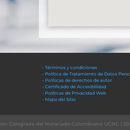
• Términos y condiciones
• Política de Tratamiento de Datos Pers
• Políticas de derechos de autor
• Certificado de Accesibilidad
• Políticas de Privacidad Web
• Mapa del Sitio
ón Colegiada del Notariado Colombiano UCNC | 20