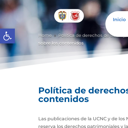
Inicio
Abrir barra de herramientas
Home
Política de derechos de autor y/
9
sobre los contenidos
Política de derechos
contenidos
Las publicaciones de la UCNC y de los 
reserva los derechos patrimoniales y l