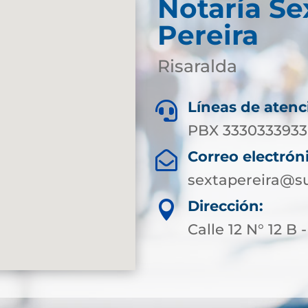
Notaría Se
Pereira
Risaralda
Líneas de atenc

PBX 3330333933 
Correo electrón

sextapereira@su
Dirección:

Calle 12 N° 12 B 