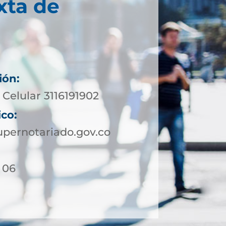
xta de
ión:
Celular 3116191902
ico:
pernotariado.gov.co
- 06