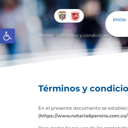
Inicio
Abrir barra de herramientas
Home
Términos y condiciones
Térm
9
9
Términos y condici
En el presente documento se establece
(https://www.notaria6pereira.com.co/