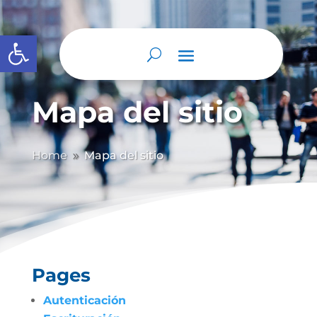
Abrir barra de herramientas
Mapa del sitio
Home
Mapa del sitio
9
Pages
Autenticación