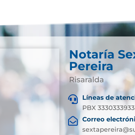
Notaría Se
Pereira
Risaralda
Líneas de atenc

PBX 3330333933 
Correo electrón

sextapereira@su