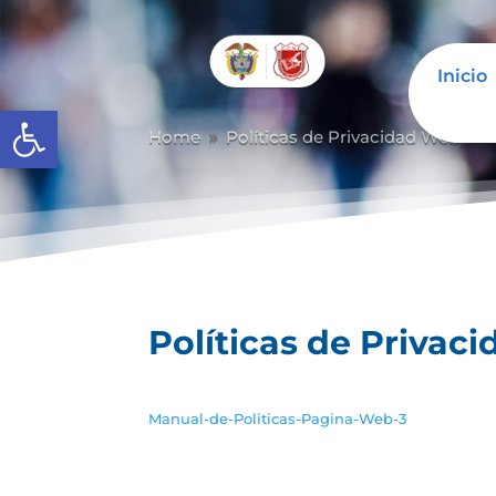
Inicio
Abrir barra de herramientas
Home
Políticas de Privacidad Web
P
9
9
Políticas de Privac
Manual-de-Politicas-Pagina-Web-3