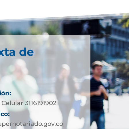
xta de
ión:
Celular 3116191902
ico:
pernotariado.gov.co