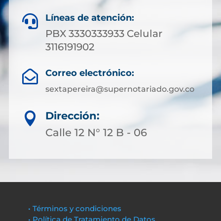
Líneas de atención:

PBX 3330333933 Celular
3116191902
Correo electrónico:

sextapereira@supernotariado.gov.co
Dirección:

Calle 12 N° 12 B - 06
• Términos y condiciones
• Política de Tratamiento de Datos