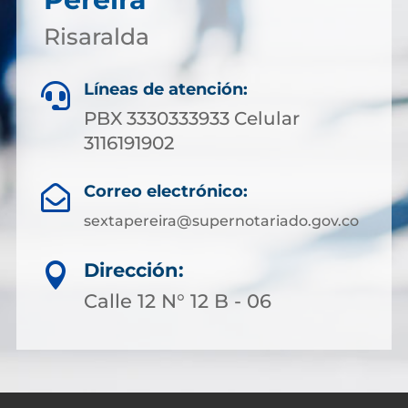
Risaralda
Líneas de atención:

PBX 3330333933 Celular
3116191902
Correo electrónico:

sextapereira@supernotariado.gov.co
Dirección:

Calle 12 N° 12 B - 06