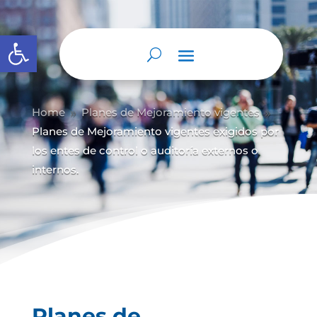
Abrir barra de herramientas
Home
Planes de Mejoramiento vigentes
9
9
Planes de Mejoramiento vigentes exigidos por
los entes de control o auditoría externos o
internos.
Planes de