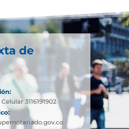
xta de
ión:
Celular 3116191902
ico:
pernotariado.gov.co