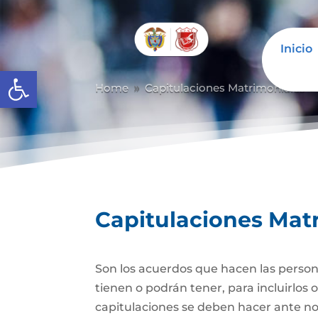
Inicio
Abrir barra de herramientas
Home
Capitulaciones Matrimoniales
9
Capitulaciones Mat
Son los acuerdos que hacen las person
tienen o podrán tener, para incluirlos 
capitulaciones se deben hacer ante no