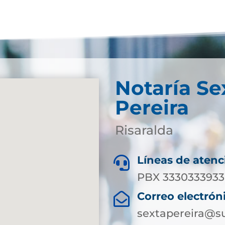
Notaría Se
Pereira
Risaralda
Líneas de atenc

PBX 3330333933 
Correo electrón

sextapereira@su