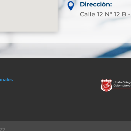
Dirección:

Calle 12 N° 12 B 
onales
22