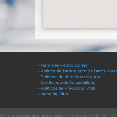
• Términos y condiciones
• Política de Tratamiento de Datos Pers
• Políticas de derechos de autor
• Certificado de Accesibilidad
• Políticas de Privacidad Web
• Mapa del Sitio
ón Colegiada del Notariado Colombiano UCNC | 20