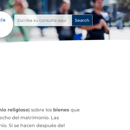
cia
io religioso
) sobre los
bienes
que
echo del matrimonio. Las
nio. Si se hacen después del