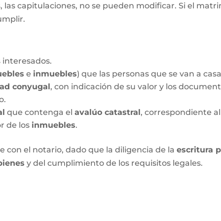
las capitulaciones, no se pueden modificar. Si el matrim
umplir.
 interesados.
ebles
e
inmuebles
) que las personas que se van a cas
dad conyugal
, con indicación de su valor y los documen
o.
al
que contenga el
avalúo catastral
, correspondiente al
or de los
inmuebles
.
 con el notario, dado que la diligencia de la
escritura 
bienes
y del cumplimiento de los requisitos legales.