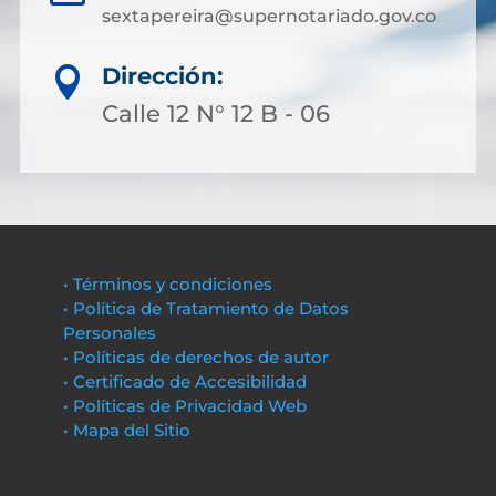
sextapereira@supernotariado.gov.co
Dirección:

Calle 12 N° 12 B - 06
• Términos y condiciones
• Política de Tratamiento de Datos
Personales
• Políticas de derechos de autor
• Certificado de Accesibilidad
• Políticas de Privacidad Web
• Mapa del Sitio