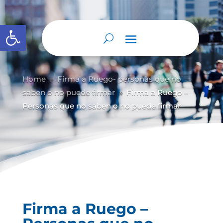
Abrir barra de herramientas
Home
Firma a Ruego- personas que no
9
saben o no puede firmar
Firma a Ruego –
9
Personas que no saben o no puede firmar
Firma a Ruego –