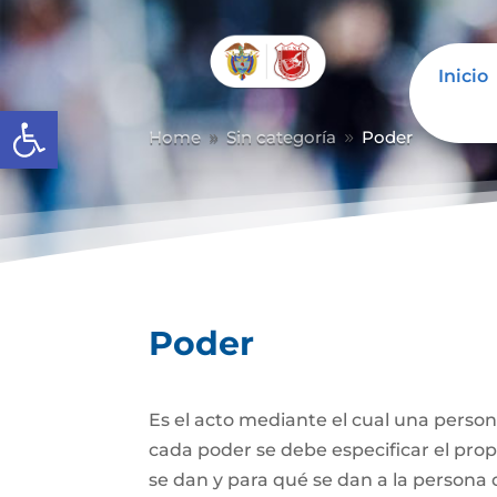
Inicio
Abrir barra de herramientas
Home
Sin categoría
Poder
9
9
Poder
Es el acto mediante el cual una person
cada poder se debe especificar el propó
se dan y para qué se dan a la persona 