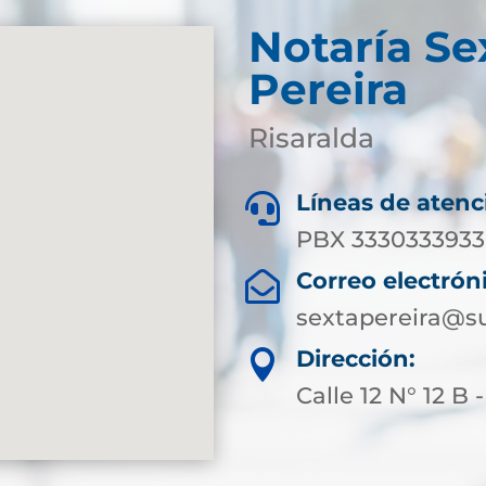
Notaría Se
Pereira
Risaralda
Líneas de atenc

PBX 3330333933 
Correo electrón

sextapereira@su
Dirección:

Calle 12 N° 12 B 