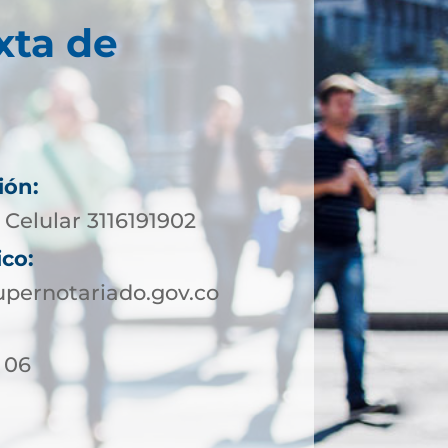
xta de
ión:
Celular 3116191902
ico:
pernotariado.gov.co
- 06