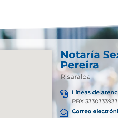
Notaría Se
Pereira
Risaralda
Líneas de atenc

PBX 3330333933 
Correo electrón
