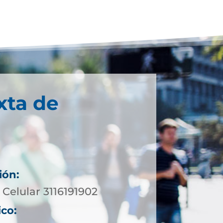
xta de
ión:
Celular 3116191902
ico: