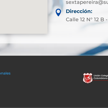
sextapereira@su
Dirección:

Calle 12 N° 12 B 
onales