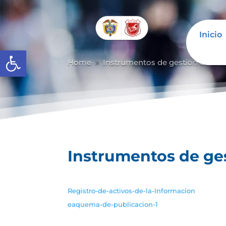
Inicio
Abrir barra de herramientas
Home
Instrumentos de gestión de la i
9
Instrumentos de ges
Registro-de-activos-de-la-Informacion
eaquema-de-publicacion-1