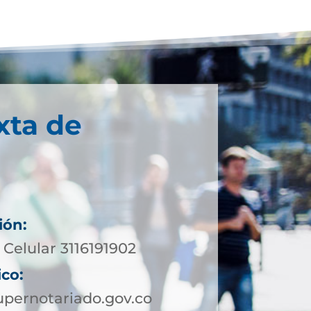
xta de
ión:
Celular 3116191902
ico:
pernotariado.gov.co