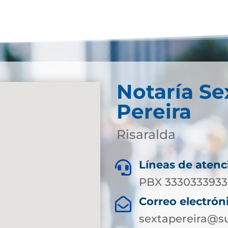
Notaría Se
Pereira
Risaralda
Líneas de atenc

PBX 3330333933 
Correo electrón

sextapereira@su