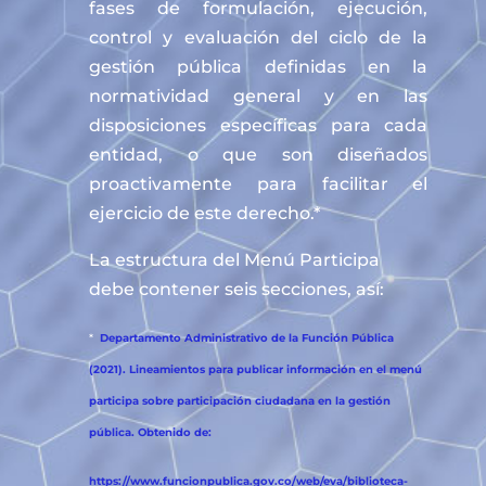
fases de formulación, ejecución,
control y evaluación del ciclo de la
gestión pública definidas en la
normatividad general y en las
disposiciones específicas para cada
entidad, o que son diseñados
proactivamente para facilitar el
ejercicio de este derecho.*
La estructura del Menú Participa
debe contener seis secciones, así:
*
Departamento Administrativo de la Función Pública
(2021). Lineamientos para publicar información en el menú
participa sobre participación ciudadana en la gestión
pública. Obtenido de:
https://www.funcionpublica.gov.co/web/eva/biblioteca-