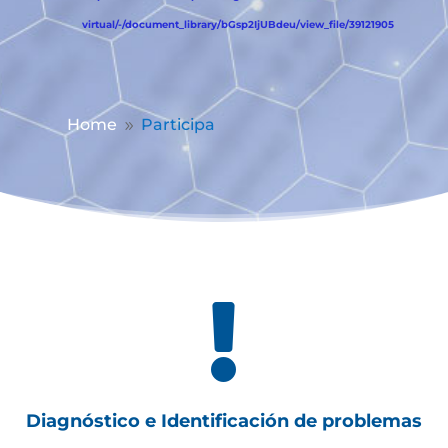
virtual/-/document_library/bGsp2IjUBdeu/view_file/39121905
Home
Participa
9

Diagnóstico e Identificación de problemas