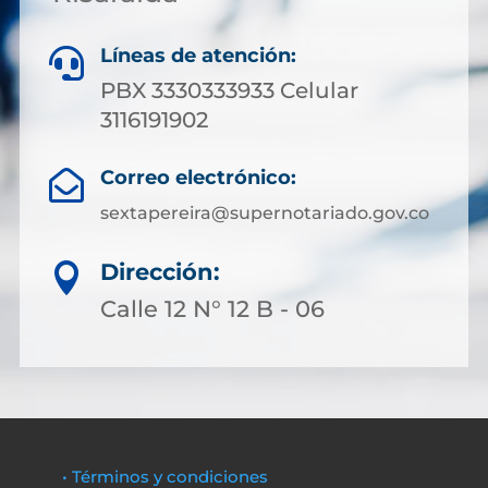
Líneas de atención:

PBX 3330333933 Celular
3116191902
Correo electrónico:

sextapereira@supernotariado.gov.co
Dirección:

Calle 12 N° 12 B - 06
• Términos y condiciones