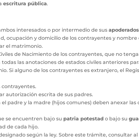
la
escritura pública
.
r ambos interesados o por intermedio de sus
apoderado
ad, ocupación y domicilio de los contrayentes y nombre
ar el matrimonio.
Civiles de Nacimiento de los contrayentes, que no ten
 todas las anotaciones de estados civiles anteriores pa
 Si alguno de los contrayentes es extranjero, el Regis
 contrayentes.
 autorización escrita de sus padres.
n el padre y la madre (hijos comunes) deben anexar las c
que se encuentren bajo su
patria potestad
o bajo su
gua
dad de cada hijo.
designado según la ley. Sobre este trámite, consultar al 