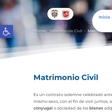
Inicio
Abrir barra de herramientas
Home
Matrimonio Civil
Matrimonio C
9
9
Matrimonio Civil
Es un contrato solemne celebrado ante
mismo sexo, con el fin de vivir juntos,
conyugal
o sociedad de los
bienes
adqu