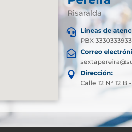
Risaralda
Líneas de atenc

PBX 3330333933 
Correo electrón

sextapereira@su
Dirección:

Calle 12 N° 12 B 