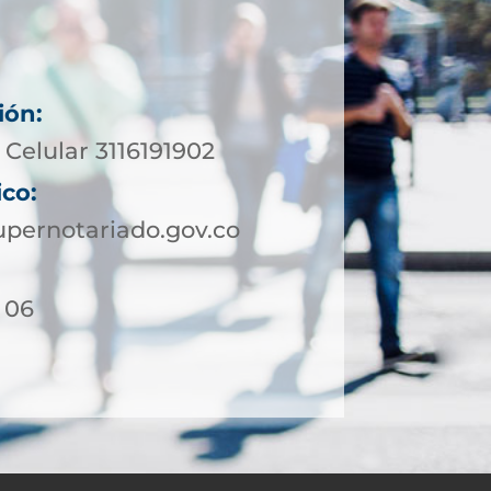
ión:
Celular 3116191902
ico:
pernotariado.gov.co
- 06