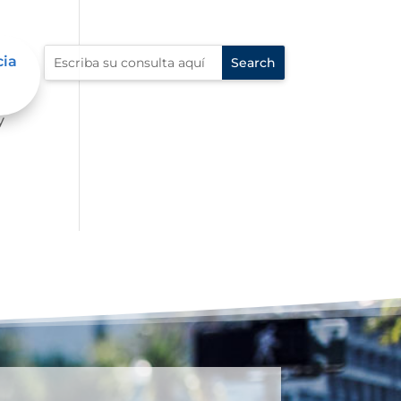
cia
mbre
y