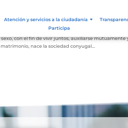
Atención y servicios a la ciudadanía
Transparen
Participa
 juez o notario, por el cual se unen legalmente un ho
exo, con el fin de vivir juntos, auxiliarse mutuamente 
l matrimonio, nace la sociedad conyugal...