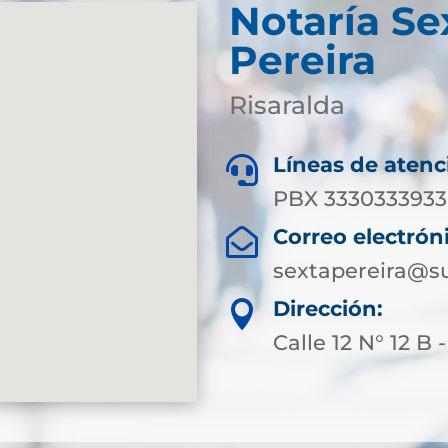
Notaría Se
Pereira
Risaralda
Líneas de atenc

PBX 3330333933 
Correo electrón

sextapereira@su
Dirección:

Calle 12 N° 12 B 