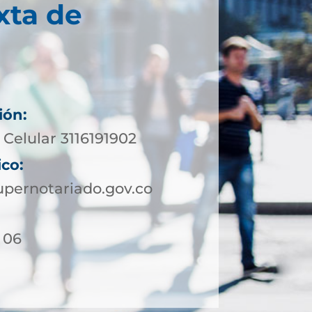
xta de
ión:
Celular 3116191902
ico:
pernotariado.gov.co
- 06