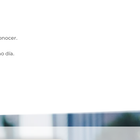
onocer.
mo día.