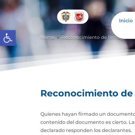
Inicio
Abrir barra de herramientas
Home
Reconocimiento de firma y con
9
Reconocimiento de 
Quienes hayan firmado un documento pr
contenido del documento es cierto. La d
declarado responden los declarantes.