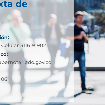
xta de
ión:
Celular 3116191902
ico:
pernotariado.gov.co
- 06