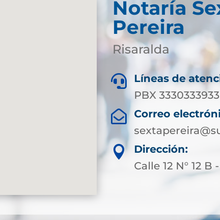
Notaría Se
Pereira
Risaralda
Líneas de atenc

PBX 3330333933 
Correo electrón

sextapereira@su
Dirección:

Calle 12 N° 12 B 