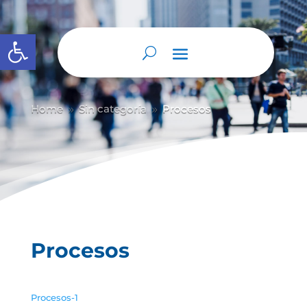
Abrir barra de herramientas
Home
Sin categoría
Procesos
9
9
Procesos
Procesos-1