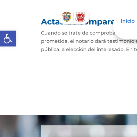
Actas de comparecencia
Inicio
Abrir barra de herramientas
Cuando se trate de comprobar que una 
prometida, el notario dará testimonio
pública, a elección del interesado. En t