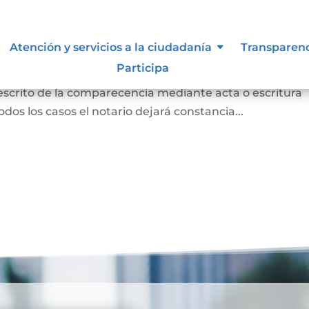
 para otorgar escritura pública
Atención y servicios a la ciudadanía
Transparen
Participa
persona concurrió a la notaría a otorgar una escritur
 escrito de la comparecencia mediante acta o escritura
odos los casos el notario dejará constancia...