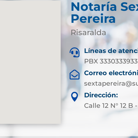
Notaría Se
Pereira
Risaralda
Líneas de atenc

PBX 3330333933 
Correo electrón

sextapereira@su
Dirección:

Calle 12 N° 12 B 