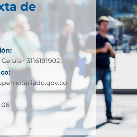
xta de
ión:
Celular 3116191902
ico:
pernotariado.gov.co
- 06