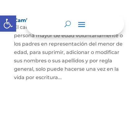
Abrir barra de herramientas
Cambio Nombre
El cambio de nombre lo podrá hacer la
persona mayor de edad voluntariamente o
los padres en representación del menor de
edad, para suprimir, adicionar o modificar
sus nombres o sus apellidos y por regla
general, solo puede hacerse una vez en la
vida por escritura...