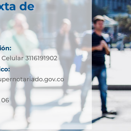
xta de
ión:
Celular 3116191902
ico:
pernotariado.gov.co
- 06