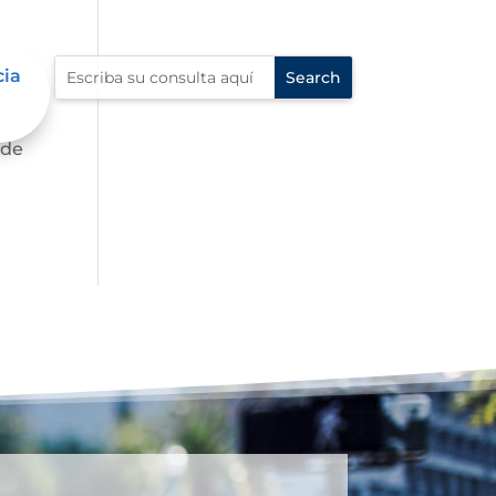
cia
 de