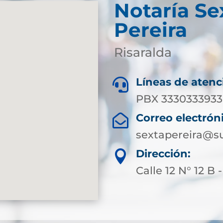
Notaría Se
Pereira
Risaralda
Líneas de atenc

PBX 3330333933 
Correo electrón

sextapereira@su
Dirección:

Calle 12 N° 12 B 