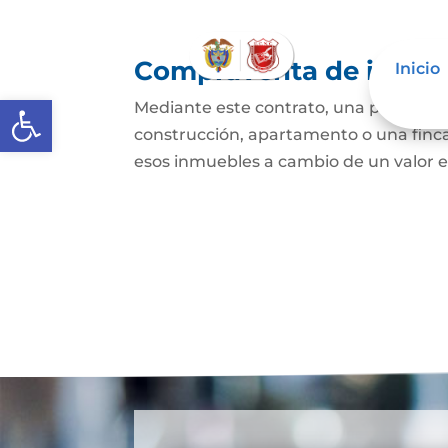
Compraventa de inmue
Inicio
Abrir barra de herramientas
Mediante este contrato, una persona se
construcción, apartamento o una finca,
esos inmuebles a cambio de un valor e