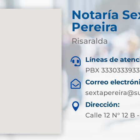
Notaría Se
Pereira
Risaralda
Líneas de atenc

PBX 3330333933 
Correo electrón

sextapereira@su
Dirección:

Calle 12 N° 12 B 