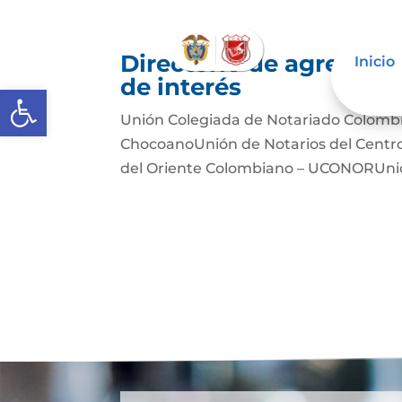
Directorio de agremiac
Inicio
de interés
Abrir barra de herramientas
Unión Colegiada de Notariado Colomb
ChocoanoUnión de Notarios del Cent
del Oriente Colombiano – UCONORUnió