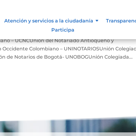
iones, asociaciones y otros grupo
Atención y servicios a la ciudadanía
Transparen
Participa
iano – UCNCUnión del Notariado Antioqueño y
ro Occidente Colombiano – UNINOTARIOSUnión Colegia
n de Notarios de Bogotá- UNOBOGUnión Colegiada...