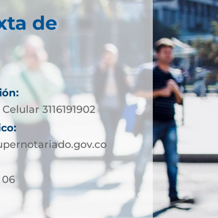
xta de
ión:
Celular 3116191902
ico:
pernotariado.gov.co
- 06