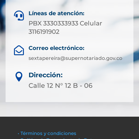
Líneas de atención:

PBX 3330333933 Celular
3116191902
Correo electrónico:

sextapereira@supernotariado.gov.co
Dirección:

Calle 12 N° 12 B - 06
• Términos y condiciones