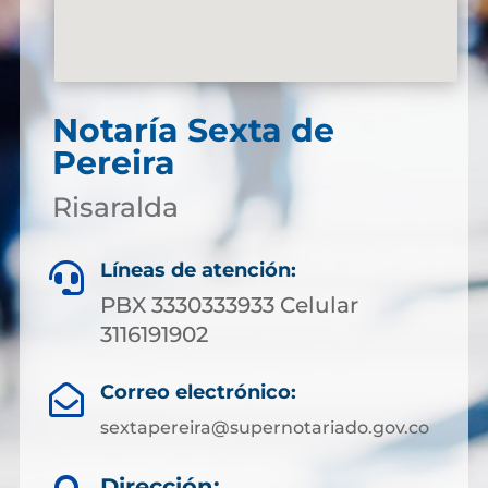
Notaría Sexta de
Pereira
Risaralda
Líneas de atención:

PBX 3330333933 Celular
3116191902
Correo electrónico:

sextapereira@supernotariado.gov.co
Dirección: