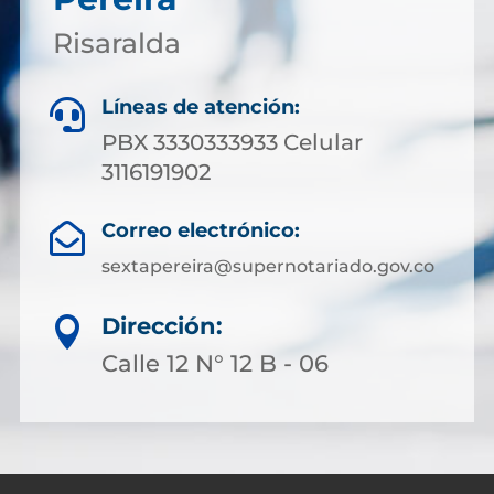
Risaralda
Líneas de atención:

PBX 3330333933 Celular
3116191902
Correo electrónico:

sextapereira@supernotariado.gov.co
Dirección:

Calle 12 N° 12 B - 06