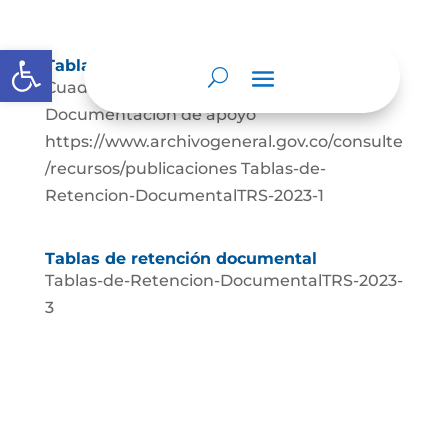
Abrir barra de herramientas
Tablas de retención documental
Cuadro-de-Clasificacion-Documental
Documentación de apoyo
https://www.archivogeneral.gov.co/consulte
/recursos/publicaciones Tablas-de-
Retencion-DocumentalTRS-2023-1
Tablas de retención documental
Tablas-de-Retencion-DocumentalTRS-2023-
3