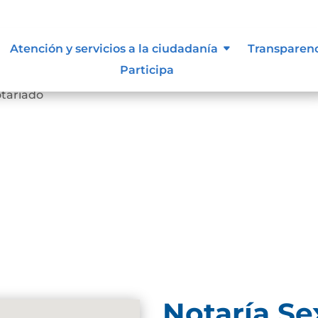
siones que puede afectar al
Atención y servicios a la ciudadanía
Transparen
Participa
otariado
Notaría Se