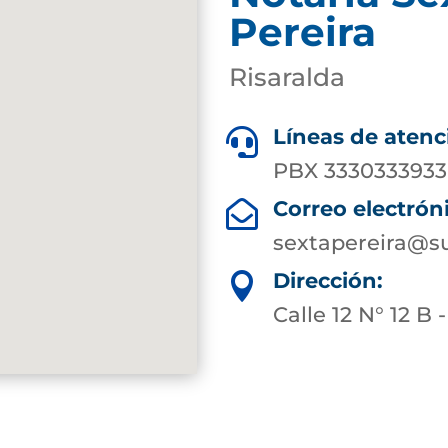
Pereira
Risaralda
Líneas de atenc

PBX 3330333933 
Correo electrón

sextapereira@su
Dirección:

Calle 12 N° 12 B 