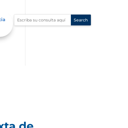
cia
xta de