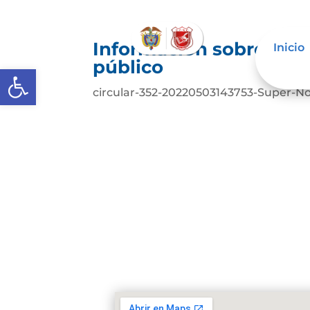
Información sobre deci
Inicio
público
Abrir barra de herramientas
circular-352-20220503143753-Super-N